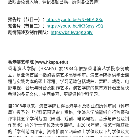
放映会免费入场；登记名额已满，感谢各位支持！
预告片（节目一）：
https://youtu.be/vNEl4fAr83c
预告片（节目二）：
https://youtu.be/lK3Spsy-v5Q
剧情简述及制作团队：
https://bit.ly/3qKGglV
香港演艺学院 (www.hkapa.edu)
香港演艺学院（HKAPA）於1984年依据香港演艺学院条例成
立，是亚洲首屈一指的表演艺术高等学府。演艺学院提供学士课
程与实践为本的硕士课程。学习范畴包括戏曲、舞蹈、戏剧、电
影电视、音乐与舞台及制作艺术。演艺学院的教育方针著重反映
香港的多元文化，中西兼容，更提倡跨学科学习。
自2008年以来，演艺学院获得香港学术及职业资历评审局（评审
局）授予的「学科范围评审」资格，使演艺学院能够自行监察和
评审其五个学科范围（舞蹈、戏剧、电影电视、音乐与舞台及制
作艺术）内的学士学位及大专课程。由2016年起，演艺学院获批
的「学科范围评审」资格扩展至涵盖硕士学位及以下的学位及大