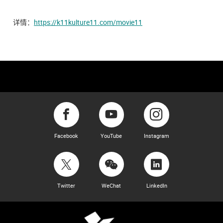
详情：
https://k11kulture11.com/movie11
Facebook
YouTube
Instagram
Twitter
WeChat
LinkedIn