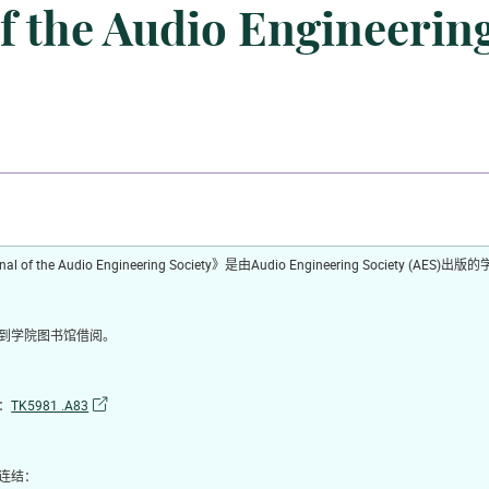
he Audio Engineering
rnal of the Audio Engineering Society》是由Audio Engineering S
到学院图书馆借阅。
：
TK5981 .A83
连结：