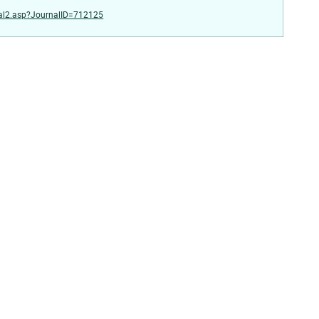
rnal2.asp?JournalID=712125