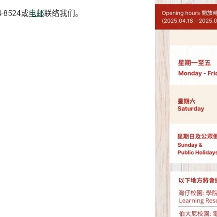
-8524或
电邮
联络我们。