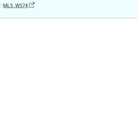
号
:
ML5 .W574