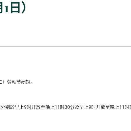
月1日）
二）
劳动节闭馆。
别於早上9时开放至晚上11时30分及早上9时开放至晚上11时