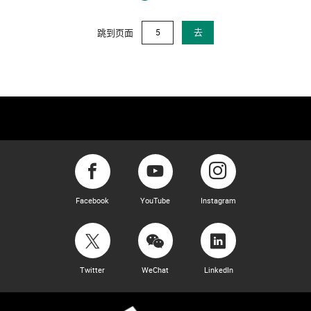
跳到页面
去
Facebook
YouTube
Instagram
Twitter
WeChat
LinkedIn