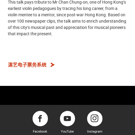
This talk pays tribute to Mr Chan Chung-on, one of Hong Kong’s
earliest violin pedagogues by tracing his long career, from a
violin mentee to a mentor, since post-war Hong Kong. Based on
over 100 newspaper clips, the talk aims to enrich understanding
of this city’s musical past and appreciation for musical pioneers
that impact the present.
演艺电子票务系统
Facebook
YouTube
Instagram