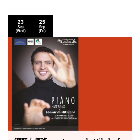
23
25
Sep
Sep
(Wed)
(Fri)