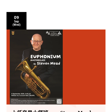
09
Sep
(Wed)