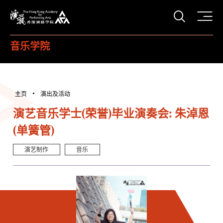
打开搜
香港演艺学院
音乐学院
主页
演出及活动
演艺音乐学士(荣誉)毕业演奏会: 朱淖恩
(单簧管)
演艺制作
音乐