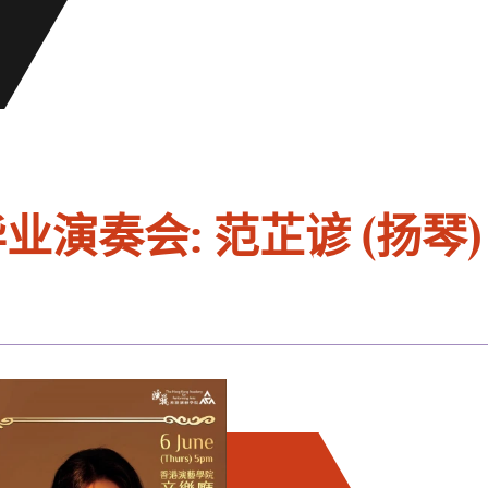
业演奏会: 范芷谚 (扬琴)