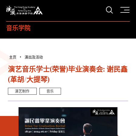
打开搜
香港演艺学院
音乐学院
主页
演出及活动
演艺音乐学士(荣誉)毕业演奏会: 谢民鑫
(革胡/大提琴)
演艺制作
音乐