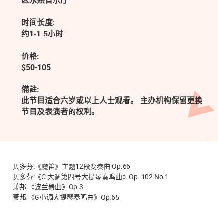
区永熙音乐厅
时间长度:
约1-1.5小时
价格:
$50-105
備註:
此节目适合六岁或以上人士观看。 主办机构保留更换
节目及表演者的权利。
贝多芬:《魔笛》主题12段变奏曲 Op.66
贝多芬:《C 大调第四号大提琴奏鸣曲》Op. 102 No.1
萧邦:《波兰舞曲》Op.3
萧邦:《G小调大提琴奏鸣曲》Op.65