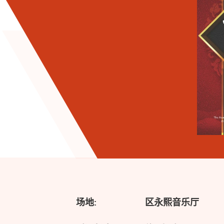
场地:
区永熙音乐厅