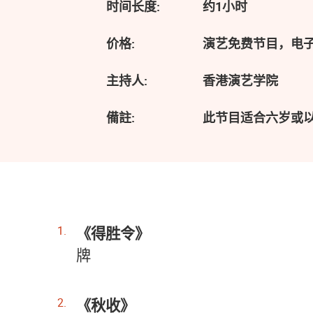
时间长度:
约1小时
价格:
演艺免费节目，电
主持人:
香港演艺学院
備註:
此节目适合六岁或
《得胜令》
牌
《
秋收》