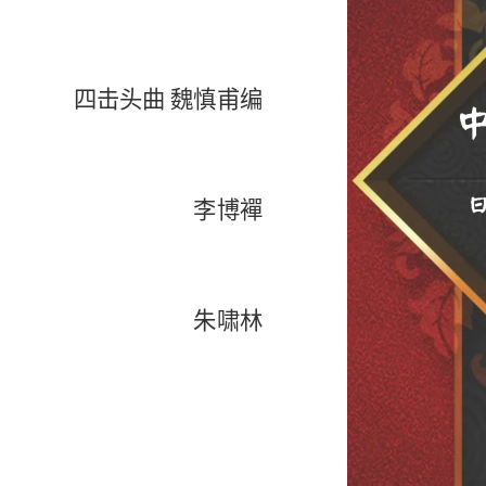
四击头曲
魏慎甫编
李博襌
朱啸林