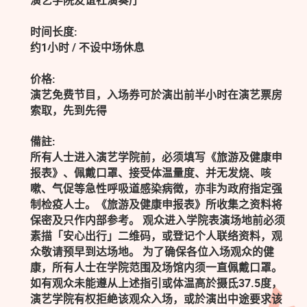
演艺学院友谊社演奏厅
时间长度:
约1小时 / 不设中场休息
价格:
演艺免费节目，入场券可於演出前半小时在演艺票房
索取，先到先得
備註:
所有人士进入演艺学院前，必须填写《旅游及健康申
报表》、佩戴口罩、接受体温量度、并无发烧、咳
嗽、气促等急性呼吸道感染病徵，亦非为政府指定强
制检疫人士。《旅游及健康申报表》所收集之资料将
保密及只作内部参考。 观众进入学院表演场地前必须
素描「安心出行」二维码，或登记个人联络资料，观
众敬请预早到达场地。 为了确保各位入场观众的健
康，所有人士在学院范围及场馆内须一直佩戴口罩。
如有观众未能遵从上述指引或体温高於摄氐37.5度，
演艺学院有权拒絶该观众入场，或於演出中途要求该