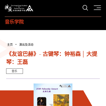
打开搜
香港演艺学院
音乐学院
主页
演出及活动
《友谊巴赫》- 古键琴：钟裕森 │ 大提
琴：王磊
音乐