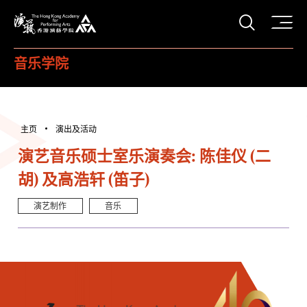
打开搜
香港演艺学院
音乐学院
主页
演出及活动
演艺音乐硕士室乐演奏会: 陈佳仪 (二
胡) 及高浩轩 (笛子)
演艺制作
音乐