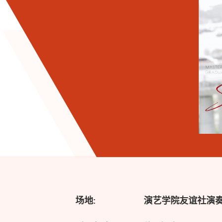
场地:
演艺学院友谊社演