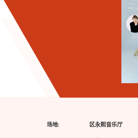
场地:
区永熙音乐厅