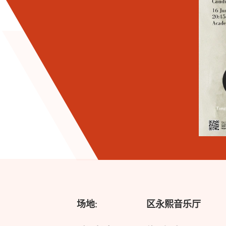
场地:
区永熙音乐厅