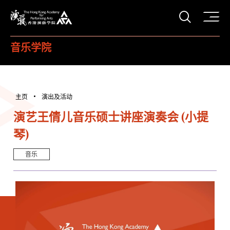
打开搜
香港演艺学院
音乐学院
主页
演出及活动
演艺王倩儿音乐硕士讲座演奏会 (小提
琴)
音乐