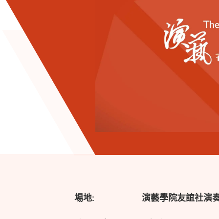
場地:
演藝學院友誼社演