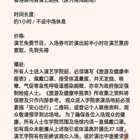
香港赛马会演艺剧院（原为港湾剧场）
时间长度:
约1小时 / 不设中场休息
价格:
演艺免费节目，入场券可於演出前半小时在演艺票房
索取，先到先得
備註:
所有人士进入演艺学院前，必须填写《旅游及健康申
报表》、佩戴口罩、接受体温量度、并无发烧、咳
嗽、气促等急性呼吸道感染病徵，亦非为政府指定强
制检疫人士。《旅游及健康申报表》所收集之资料将
保密及只作内部参考。 观众进入学院表演场地前必须
素描「安心出行」二维码，或登记个人联络资料，观
众敬请预早到达场地。 为了确保各位入场观众的健
康，所有人士在学院范围及场馆内须一直佩戴口罩。
如有观众未能遵从上述指引或体温高於摄氐37.5度，
演艺学院有权拒絶该观众入场，或於演出中途要求该