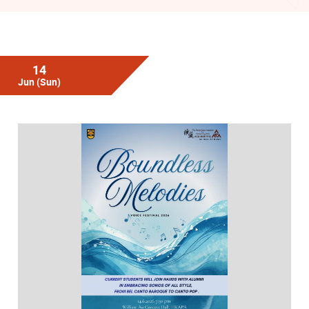
14
Jun
(Sun)