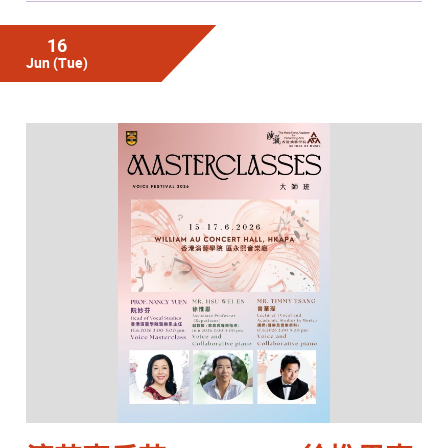
16
Jun
(Tue)