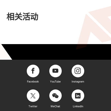
相关活动
Facebook
YouTube
Instagram
Twitter
WeChat
LinkedIn