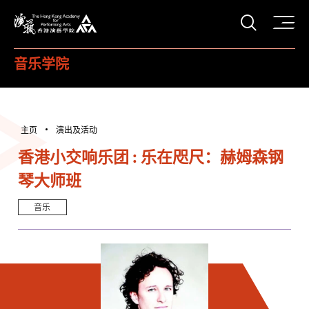
打开搜
香港演艺学院
音乐学院
主页
演出及活动
香港小交响乐团 : 乐在咫尺：赫姆森钢
琴大师班
音乐