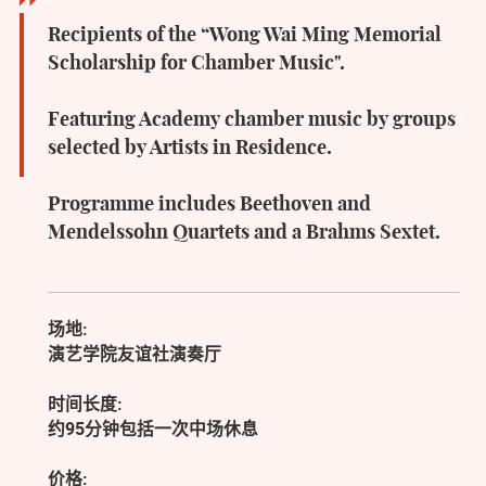
Recipients of the “Wong Wai Ming Memorial
Scholarship for Chamber Music".
Featuring Academy chamber music by groups
selected by Artists in Residence.
Programme includes Beethoven and
Mendelssohn Quartets and a Brahms Sextet.
场地:
演艺学院友谊社演奏厅
时间长度:
约95分钟包括一次中场休息
价格: