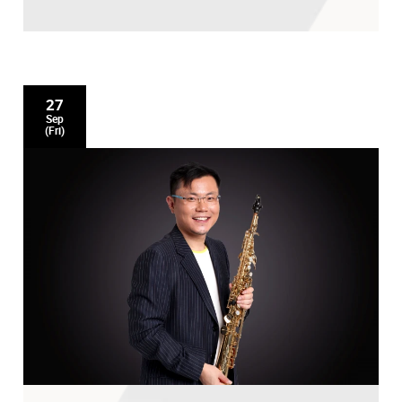
27
Sep
(Fri)