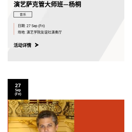
演艺萨克管大师班—杨桐
音乐
日期:
27 Sep (Fri)
场地:
演艺学院友谊社演奏厅
活动详情
27
Sep
(Fri)