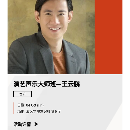
演艺声乐大师班—王云鹏
音乐
日期:
04 Oct (Fri)
场地:
演艺学院友谊社演奏厅
活动详情