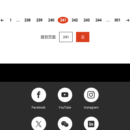
1
...
238
239
240
241
242
243
244
...
301
(current)
跳到页面
去
Facebook
YouTube
Instagram