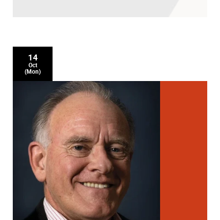
14
Oct
(Mon)