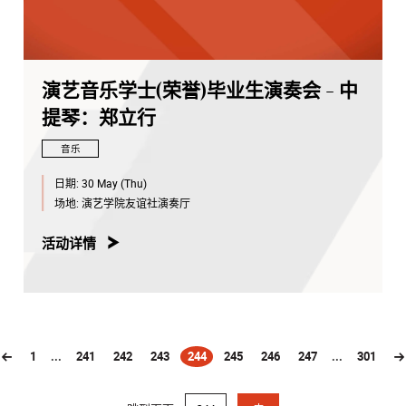
演艺音乐学士(荣誉)毕业生演奏会 - 中
提琴：郑立行
音乐
日期:
30 May (Thu)
场地:
演艺学院友谊社演奏厅
活动详情
1
...
241
242
243
244
245
246
247
...
301
(current)