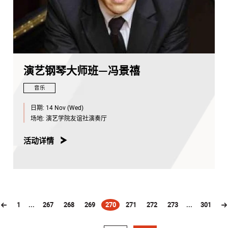
演艺钢琴大师班—冯景禧
音乐
日期:
14 Nov (Wed)
场地:
演艺学院友谊社演奏厅
活动详情
1
...
267
268
269
270
271
272
273
...
301
(current)