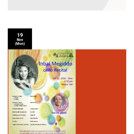
19
Nov
(Mon)