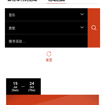
音乐
搜
类型
搜寻活动……
重置
15
24
Jul
Oct
(Sun)
(Thu)