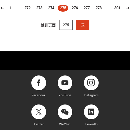
1
...
272
273
274
275
276
277
278
...
301
(current)
跳到页面
去
Facebook
YouTube
Instagram
Twitter
WeChat
LinkedIn