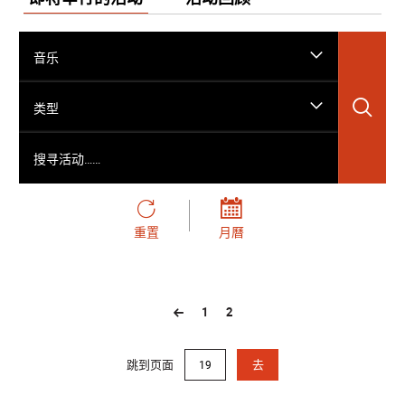
音乐
搜
类型
搜寻活动……
重置
月曆
1
2
跳到页面
去