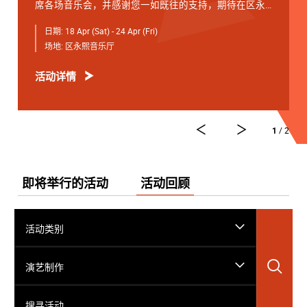
席各场音乐会，并感谢您一如既往的支持，期待在区永
熙音乐厅与您相见。
日期:
18 Apr (Sat) - 24 Apr (Fri)
4月18日 星期六 19:30
场地:
区永熙音乐厅
开幕音乐会 —— 星籁弦响
活动详情
4月19日 星期日 15:00
青少年音乐课程演奏会
4月20日 星期一 19:30
1
/ 2
友邻音乐会 —— 天津茱莉亚学院大提琴
4月21日 星期二 19:30
弦续音乐会
即将举行的活动
活动回顾
*演艺免费节目，电子门票可於演出前3小时在「演艺电
子票务系统」登记，先到先得。
活动类别
4月22日 星期三 19:30
学院之声 —— 大提琴独奏专场
搜
演艺制作
4月24日 星期五19:30
搜寻活动……
闭幕音乐会 —— 诗乐锐响