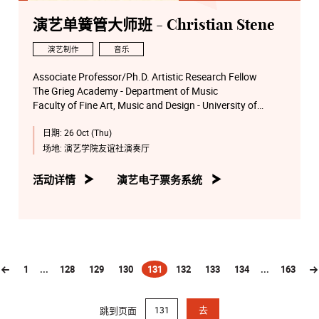
演艺单簧管大师班 - Christian Stene
演艺制作
音乐
Associate Professor/Ph.D. Artistic Research Fellow
The Grieg Academy - Department of Music
Faculty of Fine Art, Music and Design - University of
Bergen
日期:
26 Oct (Thu)
National Chairperson (Norway) for the International
Clarinet Association (ICA)
场地:
演艺学院友谊社演奏厅
Buffet Crampon and Vandoren performing artist
活动详情
演艺电子票务系统
1
...
128
129
130
131
132
133
134
...
163
(current)
跳到页面
去