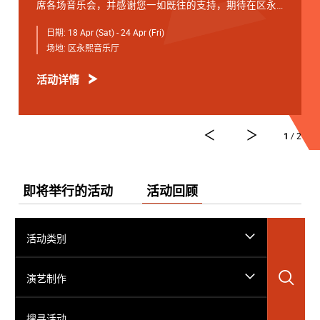
席各场音乐会，并感谢您一如既往的支持，期待在区永
熙音乐厅与您相见。
日期:
18 Apr (Sat) - 24 Apr (Fri)
4月18日 星期六 19:30
场地:
区永熙音乐厅
开幕音乐会 —— 星籁弦响
活动详情
4月19日 星期日 15:00
青少年音乐课程演奏会
4月20日 星期一 19:30
1
/ 2
友邻音乐会 —— 天津茱莉亚学院大提琴
4月21日 星期二 19:30
弦续音乐会
即将举行的活动
活动回顾
*演艺免费节目，电子门票可於演出前3小时在「演艺电
子票务系统」登记，先到先得。
活动类别
4月22日 星期三 19:30
学院之声 —— 大提琴独奏专场
搜
演艺制作
4月24日 星期五19:30
搜寻活动……
闭幕音乐会 —— 诗乐锐响