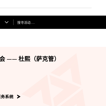
搜寻活动……
 —— 杜熙（萨克管）
票务系统