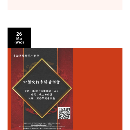
26
Mar
(Wed)