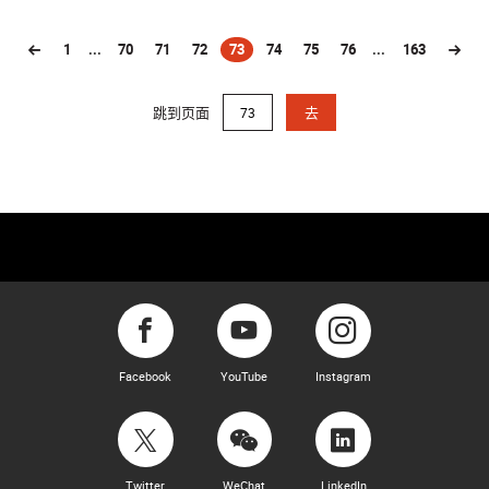
1
...
70
71
72
73
74
75
76
...
163
(current)
跳到页面
去
Facebook
YouTube
Instagram
Twitter
WeChat
LinkedIn