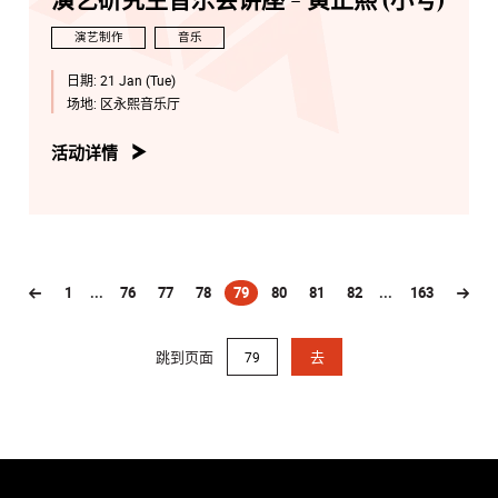
演艺研究生音乐会讲座 - 黄正熙 (小号)
演艺制作
音乐
日期:
21 Jan (Tue)
场地:
区永熙音乐厅
活动详情
1
...
76
77
78
79
80
81
82
...
163
(current)
跳到页面
去