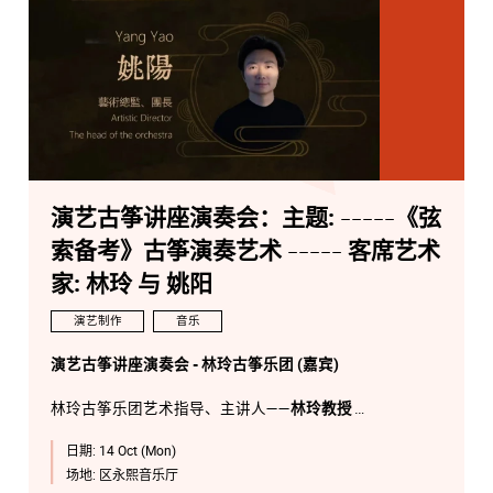
演艺古筝讲座演奏会：主题: -----《弦
索备考》古筝演奏艺术 ----- 客席艺术
家: 林玲 与 姚阳
演艺制作
音乐
演艺古筝讲座演奏会 - 林玲古筝乐团 (嘉宾)
林玲古筝乐团艺术指导、主讲人——
林玲教授
日期:
14 Oct (Mon)
林玲古筝乐团艺术总监、团长——
姚阳先生
场地:
区永熙音乐厅