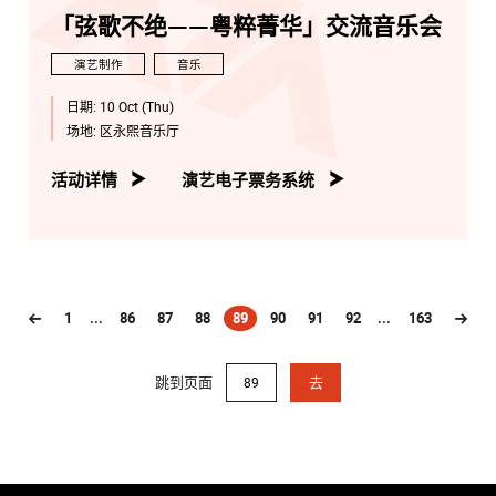
「弦歌不绝——粤粹菁华」交流音乐会
演艺制作
音乐
日期:
10 Oct (Thu)
场地:
区永熙音乐厅
活动详情
演艺电子票务系统
1
...
86
87
88
89
90
91
92
...
163
(current)
跳到页面
去