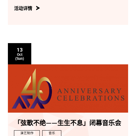
乐团简介
活动详情
成立於2000年，由著名古筝教育家、演奏家，中国音乐学
院教授林玲担任艺术指导。乐团成员由古筝硕士、博士研
究方向的研究生组成。乐团委约多位著名作曲家为该团创
作，聘请多位指挥家为该团进行定期排练。
乐团的艺术创新思路和管理模式，已经成为民族器乐表演
13
学科领域值得关注和深入研究的新视野，为传统音乐的现
Oct
代演绎提供了新的视角和可能性。
(Sun)
「弦歌不绝——生生不息」闭幕音乐会
演艺制作
音乐