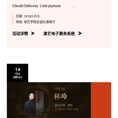
Claude Debussy L’isle joyeuse
日期:
18 Oct (Fri)
HU Qiyuan (BMus2)
场地:
演艺学院友谊社演奏厅
Sergei Rachmaninoff Etude-Tableau in D major, Op.39
No.9
活动详情
演艺电子票务系统
Raven LIU Tak-fung (BMus3)
Alexander Scriabin Sonata No.5, Op.53
Jetthew LEE Paak-yu (Junior Student)
14
Oct
(Mon)