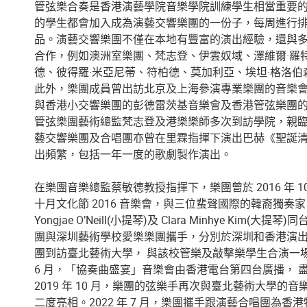
管弦樂合奏是香港演藝學院音樂學院訓練學生相當重要
的學生都會加入成為演藝交響樂團的一份子，每周進行
品。演藝交響樂團不僅在本地有豐富的演出經驗，還與
合作，例如澳洲室樂團、梵志登、伊雲奴域、澤維爾·羅
德、彼得羅·米亞尼蒂、符柏德、莫加利亞、埃坦·格洛
此外，樂團成員曾出訪北京及上海參演專業樂團的音樂
與香港小交響樂團的彭德雷茨基音樂會及香港管弦樂團的「Sha
管弦樂團藝術總監梵志登及港樂樂師多次到訪學院，親
藝交響樂團及合唱團亦曾在里霖指揮下演出巴赫《聖誕
出頻繁，包括一年一度的歌劇製作演出。
在樂團音樂總監蔡敏德教授指揮下，樂團曾於 2016 年 
十月文化節 2016 音樂會，與三位蜚聲國際的韓裔獨奏家 Hyun
Yongjae O’Neill(小提琴)及 Clara Minhye Kim(大
團與深圳藝術學校愛樂樂團攜手，分別於深圳和香港演出兩場
團到訪臺北藝術大學， 與該校管樂及敲擊樂學生合演一場
6 月，「協奏曲盛宴」音樂會由香港電台第四台廣播， 
2019 年 10 月，樂團的弦樂手再次與臺北藝術大學
二度亮相。2022 年 7 月，樂團攜手跟演藝合唱團為香港