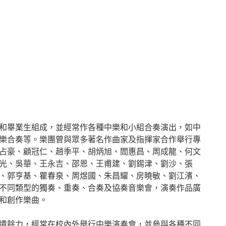
和畢業生組成，並經常作各種中樂和小組合奏演出，如中
樂合奏等。樂團曾與眾多著名作曲家及指揮家合作舉行專
占豪、顧冠仁、趙季平、胡炳旭、閻惠昌、周成龍、何文
光、吳華、王永吉、邵恩、王甫建、劉錫津、劉沙、張
、郭亨基、瞿春泉、周煜國、朱昌耀、房曉敏、劉江濱、
不同類型的獨奏、重奏、合奏及協奏音樂會，演奏作品廣
和創作樂曲。
遺餘力，經常在校內外舉行中樂演奏會，並參與各種不同