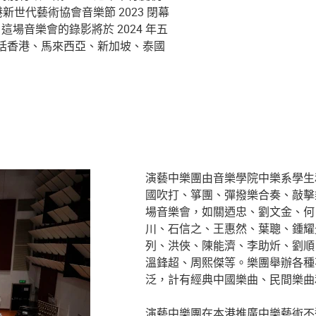
港新世代藝術協會音樂節 2023 閉幕
場音樂會的錄影將於 2024 年五
送到包括香港、馬來西亞、新加坡、泰國
演藝中樂團由音樂學院中樂系學生
國吹打、箏團、彈撥樂合奏、敲擊
場音樂會，如關迺忠、劉文金、何
川、石信之、王惠然、葉聰、鍾耀
列、洪俠、陳能濟、李助炘、劉順
溫鋒超、周熙傑等。樂團舉辦各種
泛，計有經典中國樂曲、民間樂曲
演藝中樂團在本港推廣中樂藝術不