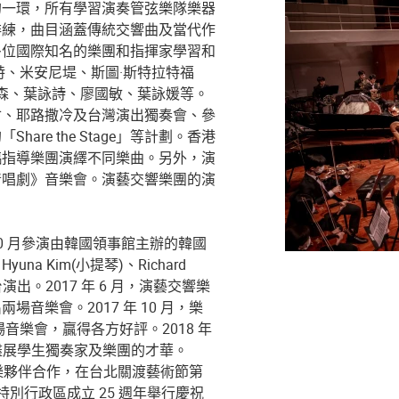
的一環，所有學習演奏管弦樂隊樂器
排練，曲目涵蓋傳統交響曲及當代作
多位國際知名的樂團和指揮家學習和
特、米安尼堤、斯圖·斯特拉特福
伯森、葉詠詩、廖國敏、葉詠媛等。
會、耶路撒冷及台灣演出獨奏會、參
re the Stage」等計劃。香港
臨指導樂團演繹不同樂曲。另外，演
清唱劇》音樂會。演藝交響樂團的演
10 月參演由韓國領事館主辦的韓國
a Kim(小提琴)、Richard
提琴)同台演出。2017 年 6 月，演藝交響樂
音樂會。2017 年 10 月，樂
音樂會，贏得各方好評。2018 年
盡展學生獨奏家及樂團的才華。
的音樂夥伴合作，在台北關渡藝術節第
特別行政區成立 25 週年舉行慶祝