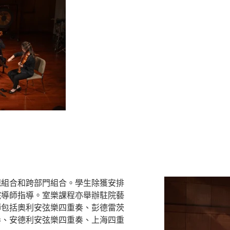
規組合和跨部門組合。學生除獲安排
院導師指導。室樂課程亦舉辦駐院藝
師包括奧利安弦樂四重奏、彭德雷茨
奏、安德利安弦樂四重奏、上海四重