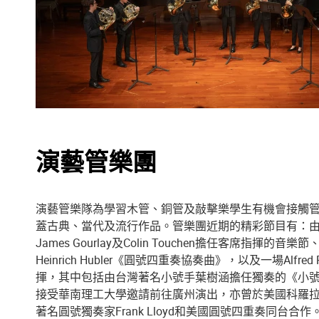
演藝管樂團
演藝管樂隊為學習木管、銅管及敲擊樂學生有機會接觸
蓋古典、當代及流行作品。管樂團近期的精彩節目有：由Paul Arc
James Gourlay及Colin Touchen擔任客席指揮
Heinrich Hubler《圓號四重奏協奏曲》，以及一場Alf
揮，其中包括由台灣著名小號手葉樹涵擔任獨奏的《小
接受華南理工大學邀請前往廣州演出，亦曾於美國科羅
著名圓號獨奏家Frank Lloyd和美國圓號四重奏同台合作