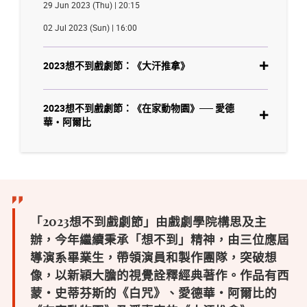
29 Jun 2023 (Thu) | 20:15
02 Jul 2023 (Sun) | 16:00
2023想不到戲劇節：《大汗推拿》
2023想不到戲劇節：《在家動物園》── 愛德
華・阿爾比
「2023想不到戲劇節」由戲劇學院構思及主
辦，今年繼續秉承「想不到」精神，由三位應屆
導演系畢業生，帶領演員和製作團隊，突破想
像，以新穎大膽的視覺詮釋經典著作。作品有西
蒙・史蒂芬斯的《白咒》、愛德華・阿爾比的