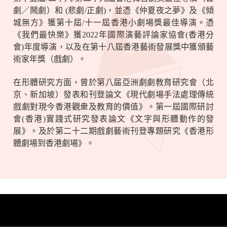
劇／鬧劇）和
(
悲劇
/
正劇
)
，並憑《仲夏夜之夢》及《傾
城無方》獲第十屆
/
十一屆香港小劇場獎最佳導演。憑
《我們最快樂》獲
2022
年國際演藝評論家協會
(
香港分
會
)
年度導演，以及在第十八屆香港藝術發展獎中獲頒藝
術家年獎（戲劇）。
在形體研究方面，曾於第八届亞洲劇劇教育研究會（北
京、新加坡）發表和刊登論文《現代劇場手法處理傳統
戲劇對現今香港觀衆及教育的價值》。第一屆國際研討
會
(
香港
)
實踐式研究發表論文《文字與形體動作的發
展》。及於第二十二期戲劇藝術刊登專題研究《香港形
體劇場到香港劇場》。