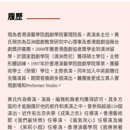
履歷
現為香港演藝學院戲劇學院署理院長，表演系主任。黄
氏現亦為亞洲戲劇教育研究中心理事及香港戲劇協舞台
劇獎評審團。
2008
年獲香港戲劇協會獎學金到澳洲留
學，於國家戲劇學院（澳洲悉尼）獲得碩士學位，主修
形體訓練。
1997
年於香港演藝學院戲劇學院畢業，獲藝
術學士（榮譽）學位，主修表演。同年加入中英劇團任
全職演員，期間曾擔綱多個演出。離團後更成立異人實
現劇場和
Performer Studio
。
黄氏作為導演、演員、編舞和舞者均獲得認可，其多方
面的才能融匯於他的創作和表演之中。曾參與超過
120
個
演出，近作有北京央華《戎夷之衣》任導演。香港藝術
節《我們最快樂》任導演、《飯氣攻心》任導演及编
舞、《茱莉小姐》任導演。香港演藝學院《我佛無著