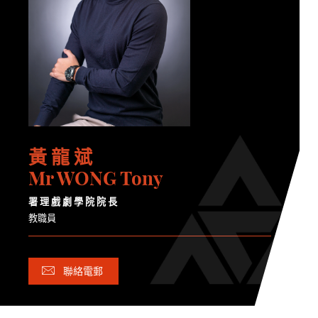
黃 龍 斌
Mr WONG Tony
署 理 戲 劇 學 院 院 長
教職員
聯絡電郵