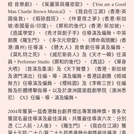
經
音樂劇》、《茱麗葉與羅密歐》、《
You are a Good
Man Charlie Brown Musical
》、《我自在江湖》
(
香港
/
英
國倫敦
)
、《蝦碌戲班》、《仲夏夜之夢》
(
香港
/
新加
坡
/
泰國曼谷
/
印度
)
、《鄭和的後代》
(
香港
/
新加坡
)
、
《造謠學堂》、《秀才與劊子手》任導演及編舞。中英
劇團《羅生門》、《多次元戀愛》、《搏命兩頭騰》
(
香
港
/
廣州
)
任導演、《戇大人》音樂劇任導演及編舞、
《莫札特之死》、《威尼斯商人》及《天才一瞬》任演
員。
Performer Studio
《鄭和的後代》、《真話》、《單身
大哂》（首演及重演）及《天下舞雙
》（香港、新加坡
及澳門演出）任編、導、演及編舞。香港話劇團《傾城
無方》任導演及編舞、《櫻桃園》及《李察三世》任編
舞及形體搏擊指導。以及於澳洲國家戲劇學院（澳洲悉
尼）《
X
》任編、導、演及編舞。
2004
年獲第一屆香港舞台劇界傑出專業精神獎。曾多次
獲提名最佳導演及最佳演員，共獲最佳導演六次：分別
憑《二人前、
2
人後》、《羅生門》、《我自在江湖》獲
第十五屆
/
二十八
/
第二十九屆香港舞台劇獎最佳導演（喜