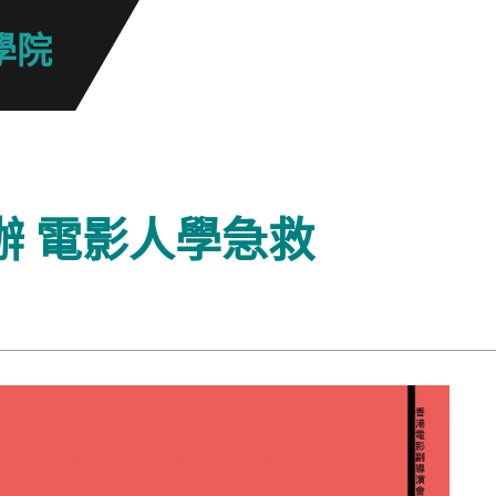
學院
辦 電影人學急救