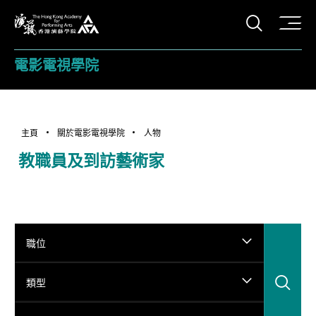
打開搜
香港演藝學院
電影電視學院
主頁
關於電影電視學院
人物
教職員及到訪藝術家
職位
搜
類型
搜尋姓名...