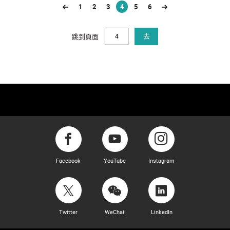
1
2
3
4
5
6
(current)
跳到頁面
去
Facebook
YouTube
Instagram
Twitter
WeChat
LinkedIn