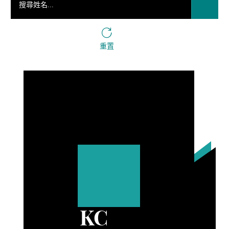
重置
KC