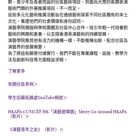
群、青少年及長者而設的社區藝術項目，到面向大眾的各類表演
藝術門類的外展推廣項目，不一而足。
這些多元化藝術推廣活動旨在通過藝術探索不同社區獨有的本土
文化，重建他們的社會價值和身份認同。
演藝學院積極與學校團體及社區中心合作，吸引年輕一代培養對
藝術的興趣和素養，以支撐香港表演藝術的持續發展。
演藝學院像其他有活力的機構一樣，不斷推陳出新，配合社區及
演藝界的發展需要。
為了將這些願景付諸實行，我們不斷在專業課程、設施、教學方
法及創新科技等方面精益求精。
了解更多
有關社區參與＞
學生招募拓展處YouTube頻道
＞
HKAPA x UNICEF HK「演藝遊樂園」Merry Go Around HKAPA
（影片）
＞
《演藝青年之友》（影片）
＞