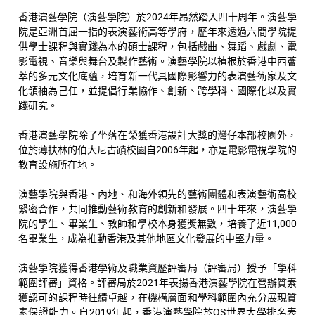
香港演藝學院（演藝學院）於2024年昂然踏入四十周年。演藝學
院是亞洲首屈一指的表演藝術高等學府，歷年來透過六間學院提
供學士課程與實踐為本的碩士課程，包括戲曲、舞蹈、戲劇、電
影電視、音樂與舞台及製作藝術。演藝學院以植根於香港中西薈
萃的多元文化底蘊，培育新一代具國際影響力的表演藝術家及文
化領袖為己任，並提倡行業協作、創新、跨學科、國際化以及實
踐研究。
香港演藝學院除了坐落在榮獲香港設計大獎的灣仔本部校園外，
位於薄扶林的伯大尼古蹟校園自2006年起，亦是電影電視學院的
教育設施所在地。
演藝學院與香港、內地、和海外領先的藝術團體和表演藝術高校
緊密合作，共同推動藝術教育的創新和發展。四十年來，演藝學
院的學生、畢業生、教師和學校本身獲獎無數，培養了近11,000
名畢業生，成為推動香港及其他地區文化發展的中堅力量。
演藝學院獲得香港學術及職業資歷評審局（評審局）授予「學科
範圍評審」資格。評審局於2021年表揚香港演藝學院在營辦質素
獲認可的課程時往績卓越，在機構層面和學科範圍內充分展現質
素保證能力。自2019年起，香港演藝學院於QS世界大學排名表