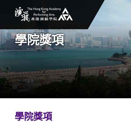
香港演藝學院
主頁
簡介
獎項及成就
打開子選單
關閉子選單
學院獎項
學院獎項