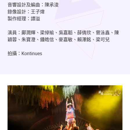
音響設計及編曲：陳承浚
錄像設計：王子煒
製作經理：譚溢
演員：鄺潤輝、梁倬瑜、吳嘉韜、薛倩欣、曾泳鑫、陳
穎蓉、朱寶澄、鍾皓信、麥嘉敏、賴澤銘、梁可兒
拍攝：Kontinues