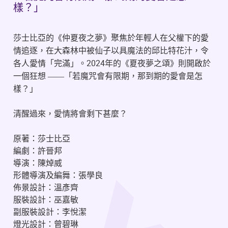
樣？」
莎⼠比亞的《仲夏夜之夢》聚焦於年輕⼈在⽗權下的愛
情追逐，在⼤森林中被仙⼦以具魔法的邱比特花汁，令
2024
各⼈愛情「完滿」。
年的《夏夜夢之頌》則開啟於
⼀個狂想
——
「若魔咒會有限期，那到期的愛會是怎
樣
？
」
清醒過來，愛情將會剩下甚麼
？
原著：莎士比亞
編劇：許晉邦
導演：陳焯威
形體導演及編舞：張學良
佈景設計：溫彥齊
服裝設計：巫嘉敏
副服裝設計：李悅潔
燈光設計：曾碧琳