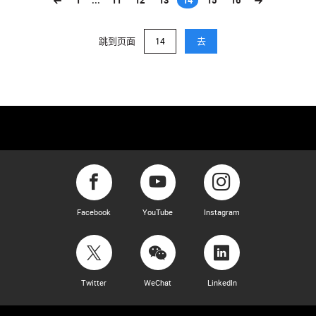
1
...
11
12
13
14
15
16
(current)
跳到页面
去
Facebook
YouTube
Instagram
Twitter
WeChat
LinkedIn