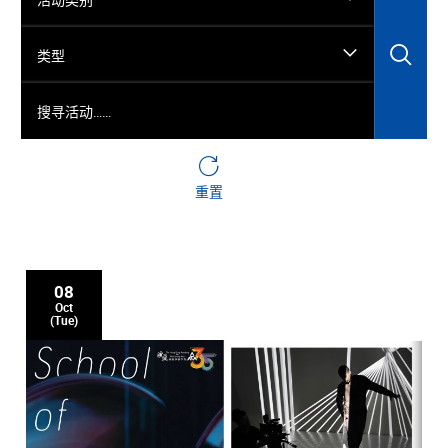
搜
类型
搜寻活动……
重置
08
Oct
(Tue)