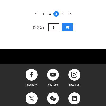
1
2
3
4
(current)
跳到页面
去
Facebook
YouTube
Instagram