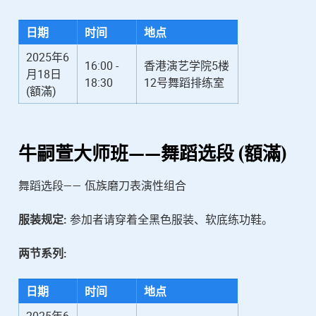
日期
时间
地点
2025年6
16:00 -
香港演艺学院5楼
月18日
18:30
12号舞蹈排练室
(額滿)
牛嗣萱
大师班——舞蹈选段 (額滿)
舞蹈选段—— 佤族磨刀表演性组合
服装规定:
参加者请穿着全黑色服装、软底练功鞋。
两节系列:
日期
时间
地点