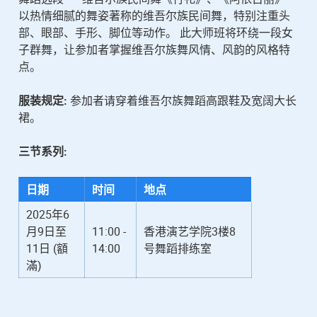
以热情细腻的舞姿著称的维吾尔族民间舞，特别注重头
部、眼部、手形、脚位等动作。 此大师班将环绕一段女
子群舞，让参加者掌握维吾尔族舞风情、风韵的风格特
点。
服装规定:
参加者请穿着维吾尔族舞蹈高跟鞋及宽阔大长
裙。
三节系列:
日期
时间
地点
2025年6
月9日至
11:00 -
香港演艺学院3楼8
11日 (額
14:00
号舞蹈排练室
滿)