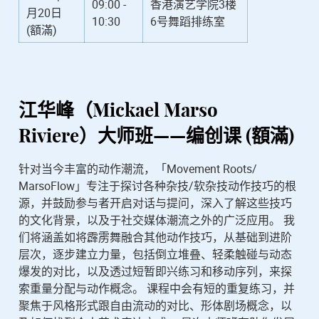
09:00 -
香港演艺学院3楼
月20日
10:30
6号舞蹈排练室
(額滿)
江华峰（Mickael Marso
Riviere）
大师班——编创课 (額滿)
针对当今丰富的动作潮流，「Movement Roots/
MarsoFlow」专注于探讨各种杂技/软杂技动作技巧的根
源，并鼓励参与者开启对话与提问，深入了解这些技巧
的文化背景，以及于社交媒体潮流之外的广泛应用。 我
们将涵盖如将霹雳舞融合其他动作技巧，从基础到进阶
层次，逐步建立力量，包括倒立堆叠、轻柔触碰与动态
爆发的对比，以及透过短暂即兴练习和移动序列，来探
索重量分配与动作概念。 课程中会有短的重复练习，并
聚焦于风格形式跟自由流动的对比、形体剧场概念，以