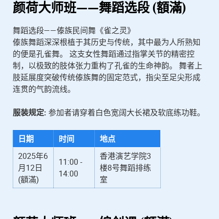
颜荷
大师班——舞蹈选段 (額滿)
舞蹈选段——傣族民间舞《雀之灵》
傣族舞蹈深深根植于其历史与传统，其中最为人所熟知
的便是孔雀舞。 这支女性舞蹈通过指掌关节的精密控
制，以极致的肢体张力重构了孔雀的生命神韵。 舞者上
肢延展度突破传统傣族舞的固定范式，指尖至足尖形成
连贯的气韵流线。
服装规定:
参加者请穿着白色宽阔大长裙及软底练功鞋。
日期
时间
地点
2025年6
香港演艺学院3
11:00 -
月12日
楼8号舞蹈排练
14:00
(額滿)
室