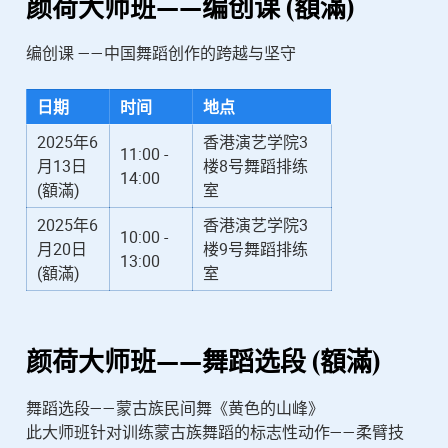
颜荷
大师班——编创课 (額滿)
编创课 ——中国舞蹈创作的跨越与坚守
日期
时间
地点
2025年6
香港演艺学院3
11:00 -
月13日
楼8号舞蹈排练
14:00
(額滿)
室
2025年6
香港演艺学院3
10:00 -
月20日
楼9号舞蹈排练
13:00
(額滿)
室
颜荷
大师班——舞蹈选段 (額滿)
舞蹈选段——蒙古族民间舞《黄色的山峰》
此大师班针对训练蒙古族舞蹈的标志性动作——柔臂技