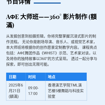
节目详情
AΦE
大师班——360° 影片制作 (額
滿)
从发掘创意到拍摄剪辑，你将完整掌握沉浸式影片的制
作流程。 无论你是剧场导演、音乐人、或视觉艺术家，
本大师班将根据你的创作愿景定制教学内容。 课程亮点
包括：AΦE舞团作品《WHIST》示范、艺术家对谈，以
及将你的独特故事以360°的方式呈现。 透过一起分享与
探索，即可创出无限可能。
日期
时间
地点
2025年6
香港演艺学院
TML
演
09:00-
月21日
艺楼
5
楼舞蹈与科技实
17:00
(額滿)
验室