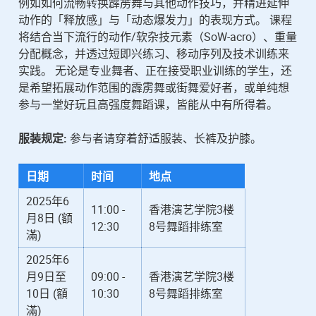
例如如何流畅转换霹雳舞与其他动作技巧，并精进延伸
动作的「释放感」与「动态爆发力」的表现方式。 课程
将结合当下流行的动作/软杂技元素（SoW-acro）、重量
分配概念，并透过短即兴练习、移动序列及技术训练来
实践。 无论是专业舞者、正在接受职业训练的学生，还
是希望拓展动作范围的霹雳舞或街舞爱好者，或单纯想
参与一堂好玩且高强度舞蹈课，皆能从中有所得着。
服装规定:
参与者请穿着舒适服装、长裤及护膝。
日期
时间
地点
2025年6
11:00 -
香港演艺学院3楼
月8日 (額
12:30
8号舞蹈排练室
滿)
2025年6
月9日至
09:00 -
香港演艺学院3楼
10日 (額
10:30
8号舞蹈排练室
滿)