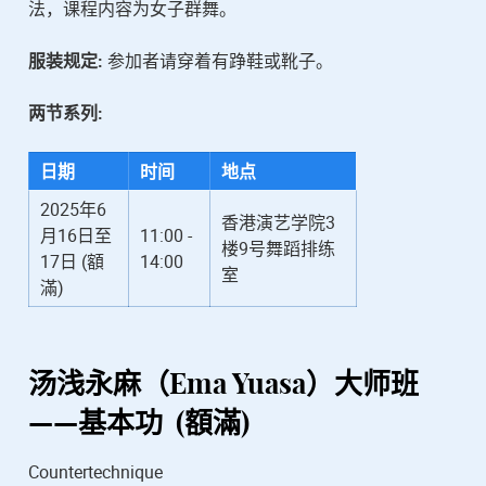
法，课程内容为女子群舞。
服装规定:
参加者请穿着有踭鞋或靴子。
两节系列:
日期
时间
地点
2025年6
香港演艺学院3
月16日至
11:00 -
楼9号舞蹈排练
17日 (額
14:00
室
滿)
汤浅永麻（Ema Yuasa）
大师班
——基本功 (額滿)
Countertechnique