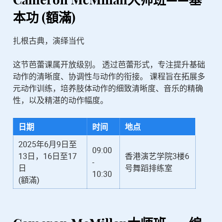
Cameron McMillan
大师班——基
本功 (額滿)
扎根古典，演绎当代
这节芭蕾课属开放级别。 透过芭蕾形式，专注提升基础
动作的清晰度、协调性与动作的衔接。 课程旨在拓展多
元动作训练，培养肢体动作的细致清晰度、音乐的精确
性，以及精湛的动作幅度。
日期
时间
地点
2025年6月9日至
09:00
13日，16日至17
香港演艺学院3楼6
-
日
号舞蹈排练室
10:30
(額滿)