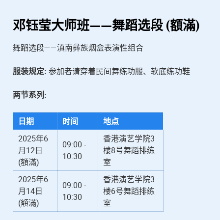
邓钰莹
大师班——舞蹈选段 (額滿)
舞蹈选段——滇南彝族烟盒表演性组合
服装规定:
参加者请穿着民间舞练功服、软底练功鞋
两节系列:
日期
时间
地点
2025年6
香港演艺学院3
09:00 -
月12日
楼8号舞蹈排练
10:30
(額滿)
室
2025年6
香港演艺学院3
09:00 -
月14日
楼6号舞蹈排练
10:30
(額滿)
室