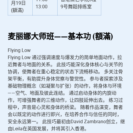
月19日
13:00
9号舞蹈排练室
(額滿)
麦丽娜
大师班——基本功 (額滿)
Flying Low
Flying Low 通过强调速度与爆发力的简单地面动作，拉
近舞者与地面的关系。 此技巧能深化身体核心与关节的
协调，使舞者在重心稳定的状态下流畅移动。 多关注骨
架平衡，有助提升身体觉察与警觉性。 参与者探索涉及
基础物理概念（如凝聚与扩张）的动作，将身体与环境
——空气、地面及彼此连结。 通过启动身体的内旋动
作，可增强舞者的三维动作，让四肢延伸出去。 练习过
程中，声音是心灵和身体的桥梁。 随着作品演变，舞者
会以既定的动作进行即兴，在培养合作与信任的同时，
安全永远第一。 此技巧最初由David Zambrano创立，继
由Leila在英国发展，并将其引入香港。