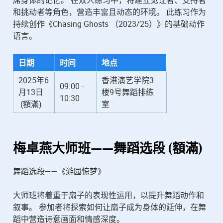
席身体的记忆。 在双人练习中，将建立见证者、支持者
和挑动者等角色，营造丰富且动态的环境。 此练习作为
持续创作《Chasing Ghosts （2023/25）》的基础动作
语言。
日期
时间
地点
2025年6
香港演艺学院3
09:00 -
月13日
楼9号舞蹈排练
10:30
(額滿)
室
梅卓燕
大师班——舞蹈选段 (額滿)
舞蹈选段——《游园惊梦》
大师班将着重于扇子的表现性运用，以提升舞蹈动作和
叙事。 参加者将探索如何让扇子成为身体的延伸，在舞
蹈中营造诗意画面和情感深度。