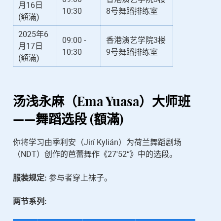
月16日
10:30
8号舞蹈排练室
(額滿)
2025年6
09:00 -
香港演艺学院3楼
月17日
10:30
9号舞蹈排练室
(額滿)
汤浅永麻（Ema Yuasa）
大师班
——舞蹈选段 (額滿)
你将学习由季利安（Jirí Kylián）为荷兰舞蹈剧场
（NDT）创作的芭蕾舞作《27'52“》中的选段。
服装规定:
参与者穿上袜子。
两节系列: