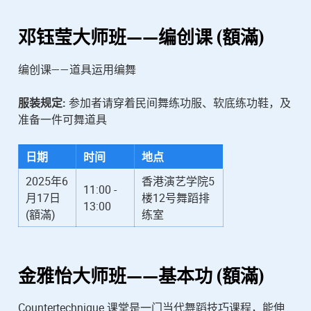
邓钰莹
大师班——编创课 (額滿)
编创课——道具运用编舞
服装规定:
参加者请穿着民间舞练功服、软底练功鞋，及
准备一件可舞道具
日期
时间
地点
2025年6
香港演艺学院5
11:00 -
月17日
楼12号舞蹈排
13:00
(額滿)
练室
金雅怡
大师班——基本功 (額滿)
Countertechnique 课堂是一门当代舞蹈技巧课程，能伸