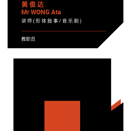
黄 俊 达
Mr WONG Ata
讲 师 ( 形 体 敍 事 / 音 乐 剧 )
教职员