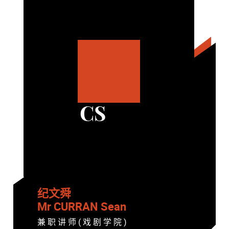
CS
纪文舜
Mr CURRAN Sean
兼 职 讲 师 ( 戏 剧 学 院 )