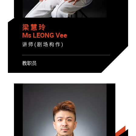
梁 慧 玲
Ms LEONG Vee
讲 师 ( 剧 场 构 作 )
教职员