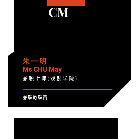
CM
朱 一 明
Ms CHU May
兼 职 讲 师 ( 戏 剧 学 院 )
兼职教职员