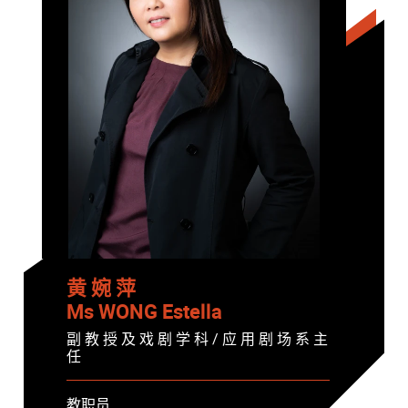
黄 婉 萍
Ms WONG Estella
副 教 授 及 戏 剧 学 科 / 应 用 剧 场 系 主
任
教职员