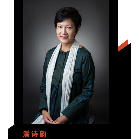
潘 诗 韵