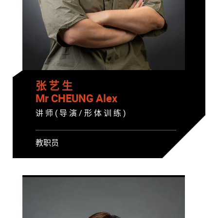
张 艺 生
Mr CHEUNG Alex
讲 师 ( 导 演 / 形 体 训 练 )
教职员