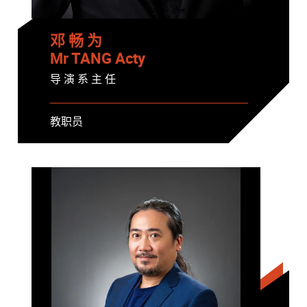
邓 畅 为
Mr TANG Acty
导 演 系 主 任
教职员