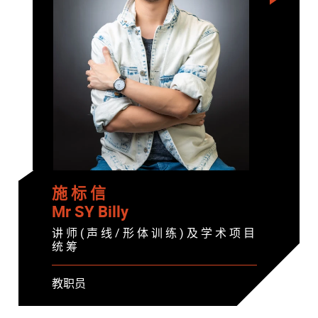
施 标 信
Mr SY Billy
讲 师 ( 声 线 / 形 体 训 练 ) 及 学 术 项 目
统 筹
教职员