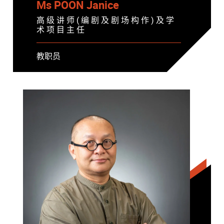
Ms POON Janice
高 级 讲 师 ( 编 剧 及 剧 场 构 作 ) 及 学
术 项 目 主 任
教职员