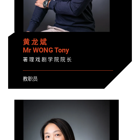
黄 龙 斌
Mr WONG Tony
署 理 戏 剧 学 院 院 长
教职员