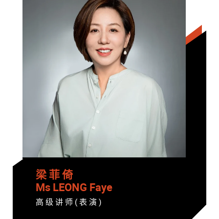
梁 菲 倚
Ms LEONG Faye
高 级 讲 师 ( 表 演 )