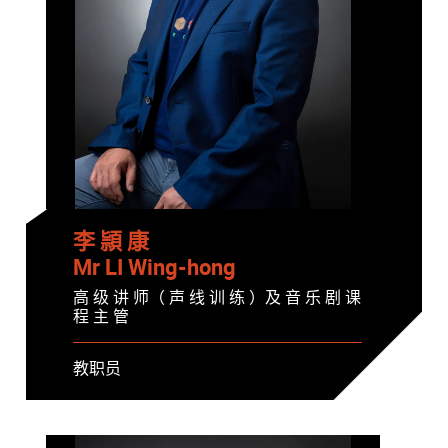
李 頴 康
Mr LI Wing-hong
高 级 讲 师（ 声 线 训 练 ）及 音 乐 剧 课
程 主 管
教职员