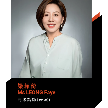
梁 菲 倚
Ms LEONG Faye
高 級 講 師 ( 表 演 )