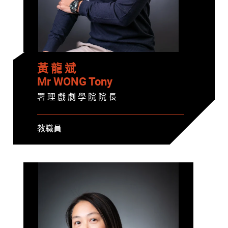
黃 龍 斌
Mr WONG Tony
署 理 戲 劇 學 院 院 長
教職員