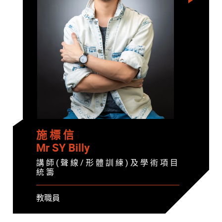
施 標 信
Mr SY Billy
講 師 ( 聲 線 / 形 體 訓 練 ) 及 學 術 項 目
統 籌
教職員