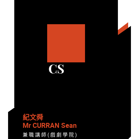
CS
紀文舜
Mr CURRAN Sean
兼 職 講 師 ( 戲 劇 學 院 )