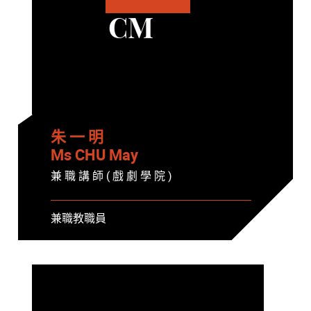
CM
朱 一 明
Ms CHU May
兼 職 講 師 ( 戲 劇 學 院 )
兼職教職員