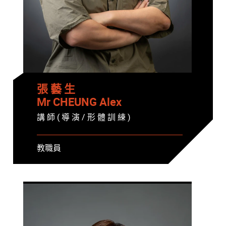
張 藝 生
Mr CHEUNG Alex
講 師 ( 導 演 / 形 體 訓 練 )
教職員