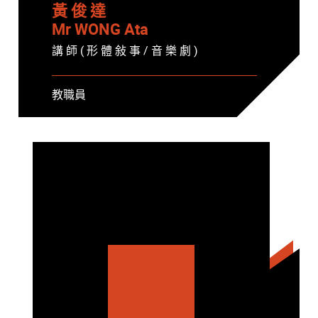
黃 俊 達
Mr WONG Ata
講 師 ( 形 體 敍 事 / 音 樂 劇 )
教職員