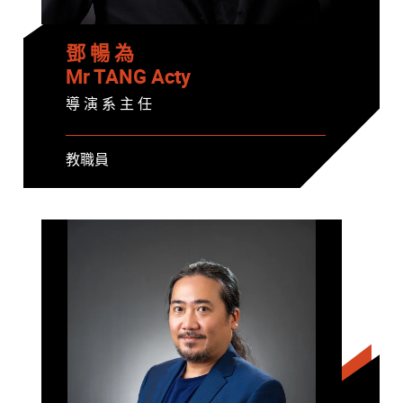
鄧 暢 為
Mr TANG Acty
導 演 系 主 任
教職員