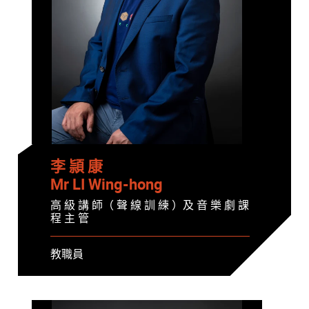
李 頴 康
Mr LI Wing-hong
高 級 講 師（ 聲 線 訓 練 ）及 音 樂 劇 課
程 主 管
教職員