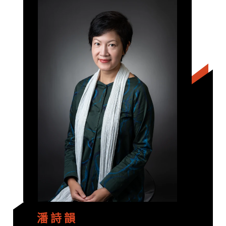
潘 詩 韻