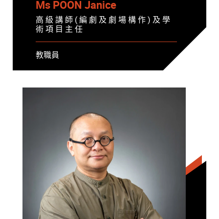
Ms POON Janice
高 級 講 師 ( 編 劇 及 劇 場 構 作 ) 及 學
術 項 目 主 任
教職員