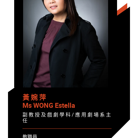
黃 婉 萍
Ms WONG Estella
副 教 授 及 戲 劇 學 科 / 應 用 劇 場 系 主
任
教職員