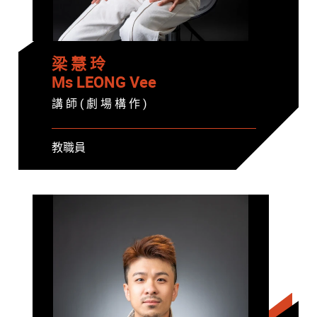
梁 慧 玲
Ms LEONG Vee
講 師 ( 劇 場 構 作 )
教職員